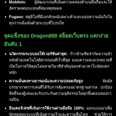
Mobilots:
ผู้พัฒนาเกมที่เน้นความคล่องตัวบนมือถือและให้
อัตราผลตอบแทนที่สมเหตุสมผล
Fugaso:
สตูดิโอที่มีเอกลักษณ์เฉพาะตัวและมอบความมั่นใจใน
ทุกการเดิมพันด้วยระบบที่โปร่งใส
จุดแข็งของ Dragon888 สล็อตเว็บตรง แตกง่าย
อันดับ 1
นวัตกรรมระบบออโต้เวอร์ชันล่าสุด:
ก้าวข้ามขีดจำกัดความล้า
หลังด้วยเทคโนโลยีฝากถอนที่เร็วที่สุด มอบความสะดวกสบายที่
เปิดโอกาสให้คุณไม่พลาดวินาทีสำคัญของช่วงเวลาโบนัสแตก
หนัก
ความมั่นคงทางอารมณ์และความปลอดภัยสูง:
สัมผัส
บรรยากาศการเล่นที่ได้รับการคุ้มครองมาตรฐานสากล ปกป้อง
สิทธิ์ของผู้เล่นและรับประกันความยุติธรรมในทุกขั้นตอนของกา
รสปิน
อินเตอร์เฟซที่เน้นการใช้งานผ่านมือถือ 100%:
ออกแบบมาเพื่อ
นักทดสอบระบบที่เน้นความเร็วและความลื่นไหล ช่วยให้การ