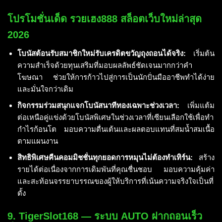
โปรโมชั่นเด็ด รวยเฮง888 สล็อตเว็บใหม่ล่าสุด
2026
โบนัสต้อนรับสมาชิกใหม่รับเครดิตขวัญถุงถอนได้จริง:
เริ่มต้น
ความสำเร็จด้วยทุนเสริมที่มอบผลลัพธ์ชัดเจนมากกว่าคำ
โฆษณา ช่วยให้การก้าวไปสู่การเป็นนักปั่นมืออาชีพทำได้ง่าย
และมั่นใจกว่าเดิม
กิจกรรมร่วมสนุกแจกโบนัสนาทีทองเฉพาะช่วงเวลา:
เพิ่มแต้ม
ต่อเหนือคู่แข่งด้วยโบนัสพิเศษในช่วงเวลาที่เซียนเลือกใช้เพื่อทำ
กำไรก้อนโต มอบความตื่นเต้นและผลตอบแทนที่สมน้ำสมเนื้อ
ตามแผนงาน
สิทธิพิเศษคืนคอมมิชชั่นทุกยอดการหมุนไม่ต้องทำเทิร์น:
สร้าง
รายได้ต่อเนื่องจากการเดิมพันที่คุณชื่นชอบ มอบความคุ้มค่า
และสะท้อนจรรยาบรรณของผู้ให้บริการที่เน้นความจริงใจเป็นที่
ตั้ง
9. TigerSlot168 — ระบบ AUTO ฝากถอนเร็ว