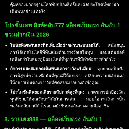
คุ้มครองมาตรฐานโลกที่ปกป้องสิทธิ์และผลประโยชน์ของนัก
เดิมพันอย่างแท้จริง
โปรขั้นเทพ
สิงห์คลับ
777
สล็อตเว็บตรง
อันดับ 1
ชวนฝากเงิน
2026
โบนัสพิเศษรับเครดิตเพิ่มเมื่อฝากผ่านระบบออโต้
:
สนับสนุน
การใช้เทคโนโลยีที่ทันสมัยด้วยรางวัลเสริมทุน
มอบแต้มต่อที่
เหนือกว่าในสมรภูมิออนไลน์ที่ทุกวินาทีมีค่าต่อการทำกำไร
ก
ิจกรรมสะสมยอดเดิมพันแลกรางวัลพรีเมียม:
ทุกยอดสปินคือ
การพิสูจน์ความเชื่อมั่นที่คุณมีให้แก่เรา เปลี่ยนความสม่ำเสมอ
ให้กลายเป็นของรางวัลที่คัดสรรมาอย่างดีเพื่อคุณ
โปรโมชั่นคืนยอดเสียรายสัปดาห์สูงที่สุด:
มาตรการปกป้องเงิน
ทุนที่ช่วยให้คุณรักษาวินัยในการเล่น มอบโอกาสในการปั้น
พอร์ตกลับมามีกำไรอย่างยั่งยืนบนเส้นทางสายมืออาชีพ
8. รวยเฮง888 — สล็อตเว็บตรง อันดับ 1