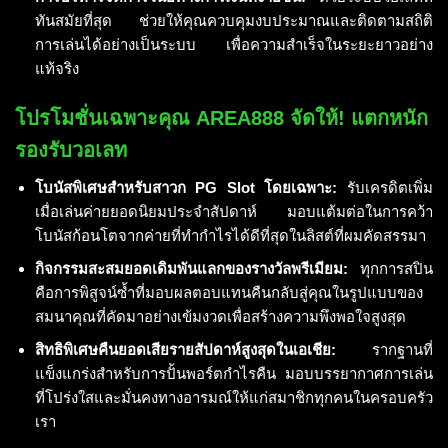
ทันสมัยที่สุด ช่วยให้คุณควบคุมงบประมาณและติดตามสถิติ
การเล่นได้อย่างเป็นระบบ เพื่อความสำเร็จในระยะยาวอย่าง
แท้จริง
โปรโมชั่นเฉพาะคุณ AREA888 จัดให้! แตกหนัก
รองรับวอเลท
โบนัสพิเศษสำหรับสาวก PG Slot โดยเฉพาะ:
รับเครดิตเพิ่ม
เมื่อเล่นค่ายยอดนิยมประจำสัปดาห์ มอบแต้มต่อในการคว้า
โบนัสก้อนโตจากค่ายที่ทำกำไรได้ดีที่สุดในลิสต์ที่ผมคัดสรรมา
กิจกรรมสะสมยอดเดิมพันแลกของรางวัลพรีเมียม:
ทุกการสปิน
คือการพิสูจน์ซ้ำที่มอบผลตอบแทนคืนกลับสู่คุณในรูปแบบของ
สมนาคุณที่คัดมาอย่างเข้มงวดเพื่อสร้างความพึงพอใจสูงสุด
สิทธิพิเศษคืนยอดเสียรายสัปดาห์สูงสุดในเอเชีย:
รากฐานที่
แข็งแกร่งสำหรับการปั้นพอร์ตกำไรคืน มอบบรรยากาศการเล่น
ที่โปร่งใสและมั่นคงทางอารมณ์ให้แก่สมาชิกทุกคนในครอบครัว
เรา