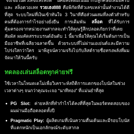
“จงเชื่อในตัวเลขและสถิติ” นี่คือสิ่งที่ผมเน้นย้ำกับลูกศิษย์เสมอครับ
และ
สล็อตวอเลท
รวยเฮง888
คือพิกัดที่ตัวเลขเหล่านั้นทำงานได้ดี
ที่สุด ระบบใหม่ที่เงินเข้าทันใจ 3 วินาทีคือส่วนผสมที่ลงตัวสำหรับ
คนที่ต้องการกำไรอย่างยั่งยืน การเดิมพัน
สล็อต
ที่ได้รับการ
คุ้มครองจากหน่วยงานสากลจะทำให้คุณรู้สึกปลอดภัยกว่าที่เคย
สัมผัส ผมคัดสรรแบรนด์อันดับ 1 นี้มาเพื่อให้คุณได้เริ่มต้นการเป็น
มืออาชีพที่เฉลียวฉลาดขึ้น ด้วยระบบที่ไม่ผ่านเอเย่นต์และมีความ
โปร่งใสกว่าใคร มาพิสูจน์ความจริงไปกับลิสต์รายชื่อทรงพลังที่ผม
จัดมาให้วันนี้ครับ
ทดลองเล่นสล็อตทุกค่ายฟรี
ใช้เวลาในโหมดเดโม่เพื่อวิเคราะห์สถิติการแตกของโบนัสในช่วง
เวลาต่างๆ จนกว่าคุณจะเจอ “นาทีทอง” ที่แม่นยำที่สุด
PG Slot:
ค่ายหลักที่ทำกำไรได้คงที่ที่สุดในพอร์ตทดสอบของ
ผมผ่านมือถือตลอดทั้งปี
Pragmatic Play:
ผู้ผลิตเกมที่เน้นความตื่นเต้นและมีรอบโบนัส
ที่แตกหนักเป็นเอกลักษณ์ระดับสากล