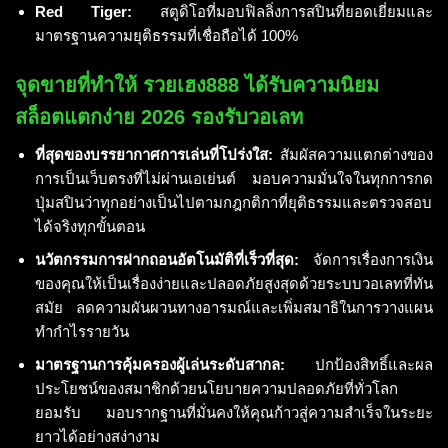
Red Tiger:
สตูดิโอที่มอบฟิลลิ่งการสปินที่ยอดเยี่ยมและ
มาตรฐานความยุติธรรมที่เชื่อถือได้ 100%
จุดขายที่ทำให้ รวยเฮง888 ได้รับความนิยม
สล็อตแตกง่าย 2026 รองรับวอเลท
ที่สุดของบรรยากาศการเล่นที่โปร่งใส:
สัมผัสความแตกต่างของ
การเป็นเว็บตรงที่ไม่ผ่านเอเย่นต์ มอบความมั่นใจในทุกการกด
ปุ่มสปินว่าทุกอย่างเป็นไปตามกฎกติกาที่ยุติธรรมและตรวจสอบ
ได้จริงทุกขั้นตอน
นวัตกรรมการฝากถอนอัตโนมัติที่เร็วที่สุด:
จัดการเรื่องการเงิน
ของคุณให้เป็นเรื่องง่ายและปลอดภัยสูงสุดด้วยระบบวอเลทที่ทัน
สมัย ลดความผันผวนทางอารมณ์และเพิ่มสมาธิในการวางแผน
ทำกำไรรายวัน
มาตรฐานการคุ้มครองผู้เล่นระดับสากล:
ปกป้องสิทธิ์และผล
ประโยชน์ของสมาชิกด้วยนโยบายความปลอดภัยที่ทั่วโลก
ยอมรับ มอบรากฐานที่มั่นคงให้คุณก้าวสู่ความสำเร็จในระยะ
ยาวได้อย่างสง่างาม