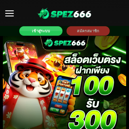
Skip
to
content
เข้าสู่ระบบ
สมัครสมาชิก