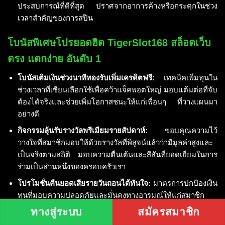
ประสบการณ์ที่ดีที่สุด ปราศจากอาการค้างหรือกระตุกในช่วง
เวลาสำคัญของการสปิน
โบนัสพิเศษโปรยอดฮิต TigerSlot168 สล็อตเว็บ
ตรง แตกง่าย อันดับ 1
โบนัสเติมเงินช่วงนาทีทองรับเพิ่มเครดิตฟรี:
เทคนิคเพิ่มทุนใน
ช่วงเวลาที่เซียนเลือกใช้เพื่อคว้าแจ็คพอตใหญ่ มอบแต้มต่อที่จับ
ต้องได้จริงและช่วยเพิ่มโอกาสชนะให้แก่เพื่อนๆ ที่วางแผนมา
อย่างดี
กิจกรรมลุ้นรับรางวัลพรีเมียมรายสัปดาห์:
ขอบคุณความไว้
วางใจที่สมาชิกมอบให้ด้วยรางวัลที่พิสูจน์แล้วว่ามีมูลค่าสูงและ
เป็นจริงตามสถิติ มอบความตื่นเต้นและสีสันที่ยอดเยี่ยมในการ
ร่วมเป็นส่วนหนึ่งของครอบครัวเรา
โปรโมชั่นคืนยอดเสียรายวันถอนได้ทันใจ:
มาตรการปกป้องเงิน
ทุนที่มอบความปลอดภัยและมั่นคงทางอารมณ์ให้แก่สมาชิก
เพื่อให้คุณรักษาวินัยในการปั่นสล็อตและสร้างกำไรได้อย่าง
ทางสู่ระบบ
สมัครสมาชิก
สม่ำเสมอในพอร์ตระยะยาว