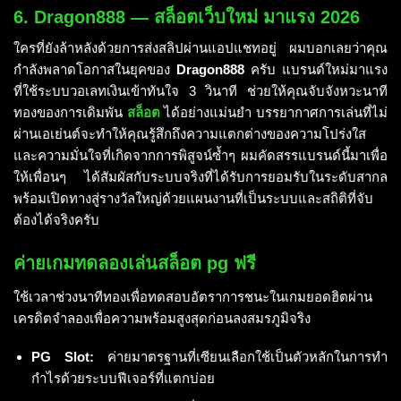
6. Dragon888 — สล็อตเว็บใหม่ มาแรง 2026
ใครที่ยังล้าหลังด้วยการส่งสลิปผ่านแอปแชทอยู่ ผมบอกเลยว่าคุณ
กำลังพลาดโอกาสในยุคของ
Dragon888
ครับ แบรนด์ใหม่มาแรง
ที่ใช้ระบบวอเลทเงินเข้าทันใจ 3 วินาที ช่วยให้คุณจับจังหวะนาที
ทองของการเดิมพัน
สล็อต
ได้อย่างแม่นยำ บรรยากาศการเล่นที่ไม่
ผ่านเอเย่นต์จะทำให้คุณรู้สึกถึงความแตกต่างของความโปร่งใส
และความมั่นใจที่เกิดจากการพิสูจน์ซ้ำๆ ผมคัดสรรแบรนด์นี้มาเพื่อ
ให้เพื่อนๆ ได้สัมผัสกับระบบจริงที่ได้รับการยอมรับในระดับสากล
พร้อมเปิดทางสู่รางวัลใหญ่ด้วยแผนงานที่เป็นระบบและสถิติที่จับ
ต้องได้จริงครับ
ค่ายเกมทดลองเล่นสล็อต pg ฟรี
ใช้เวลาช่วงนาทีทองเพื่อทดสอบอัตราการชนะในเกมยอดฮิตผ่าน
เครดิตจำลองเพื่อความพร้อมสูงสุดก่อนลงสมรภูมิจริง
PG Slot:
ค่ายมาตรฐานที่เซียนเลือกใช้เป็นตัวหลักในการทำ
กำไรด้วยระบบฟีเจอร์ที่แตกบ่อย