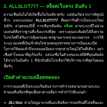
2. ALLSLOT777 — สล็อตเว็บตรง อันดับ 1
ความเชื่อมั่นไม่ได้เกิดขึ้นในวันเดียวครับ แต่มันเกิดจากการพิสูจน์
ซ้ำๆ บนระบบของ
ALLSLOT777
ที่ผมการันตีว่าเป็นระบบใหม่
100% ล่าสุดของปีนี้ การเลือกเดิมพัน
สล็อต
ผ่านระบบที่ไม่ผ่าน
เอเย่นต์คือรากฐานที่แข็งแกร่งที่สุด เพราะคุณจะสัมผัสได้ถึงความ
โปร่งใสที่ได้รับการคุ้มครองมาตรฐานจากหน่วยงานสากล การใช้
ระบบวอเลทที่เงินเข้าทันใจช่วยลดอุปสรรคทางการเงินและเปิด
โอกาสให้คุณเข้าถึงเกมยอดนิยมจากทุกค่ายใหญ่ได้ในที่เดียว อย่า
เชื่อคำโฆษณาที่ดูเกินจริง แต่จงเชื่อในตัวเลขและสถิติที่คุณสัมผัส
ได้จากเว็บอันดับ 1 ที่นักปั่นมือโปรเลือกใช้บริการมากที่สุดในตอน
นี้ครับ
เปิดตัวค่ายเกมสล็อตทดลอง
การวางแผนที่เป็นระบบเริ่มต้นจากการสำรวจสนามรบผ่านระบบ
จำลองที่เสถียรที่สุดเพื่อหาค่าเฉลี่ยการทำกำไรที่แม่นยำ
JILI Slot:
ค่ายใหญ่มาแรงที่มอบฟิลลิ่งการกดสปินที่ไหลลื่นและ