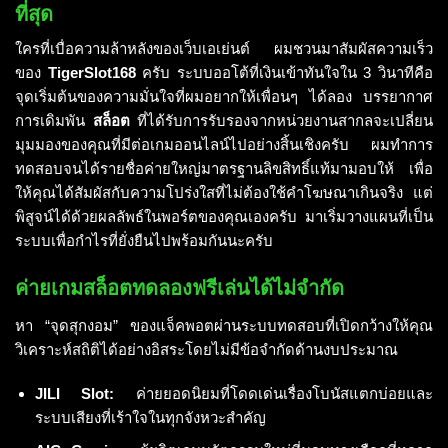
ที่สุด
ใครที่เบื่อความล้าหลังของเว็บเอเย่นต์ ผมชวนมาสัมผัสความเร็ว
ของ
TigerSlot168
ครับ ระบบออโต้ที่เงินเข้าทันใจใน 3 วินาทีคือ
จุดเริ่มต้นของความมั่นใจที่ผมอยากให้เพื่อนๆ ได้ลอง บรรยากาศ
การเดิมพัน
สล็อต
ที่ได้รับการรับรองจากหน่วยงานสากลจะเปลี่ยน
มุมมองของคุณที่มีต่อเกมออนไลน์ไปอย่างสิ้นเชิงครับ ผมทำการ
ทดสอบจนได้รายชื่อค่ายใหญ่มาตรฐานลิขสิทธิ์แท้มามอบให้ เพื่อ
ให้คุณได้สัมผัสกับความโปร่งใสที่ไม่ต้องใช้คำโฆษณาเกินจริง แต่
พิสูจน์ได้ด้วยผลลัพธ์ในพอร์ตของคุณเองครับ มาเริ่มวางแผนที่เป็น
ระบบเพื่อกำไรที่ยั่งยืนไปพร้อมกันนะครับ
ค่ายเกมสล็อตทดลองฟรีเล่นได้ไม่จำกัด
หา “จุดสุกงอม” ของแจ็คพอตผ่านระบบทดสอบที่เปิดกว้างให้คุณ
วิเคราะห์สถิติได้อย่างอิสระโดยไม่มีข้อจำกัดด้านงบประมาณ
JILI Slot:
ค่ายยอดนิยมที่โดดเด่นเรื่องโบนัสแตกบ่อยและ
ระบบเสียงที่เร้าใจในทุกจังหวะสำคัญ